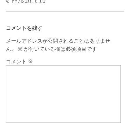
nn7123st_s_05
稿
ナ
ビ
ゲ
コメントを残す
ー
シ
メールアドレスが公開されることはありませ
ョ
ん。
※
が付いている欄は必須項目です
ン
コメント
※