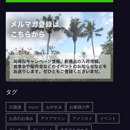
タグ
32面体
moon
おやすみ
お客様の声
お店のお休み
アクアマリン
アメジスト
イベント
エレオン
エレメント
オラクルカード