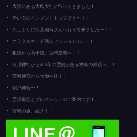
大阪にある大鳥大社に行ってきました！！
赤い石のペンダントトップです〜！！
久しぶりに伏見稲荷さんへ行って来ました〜！！
オラクルカード個人セッションで…！！
銀鏡から高千穂、宮崎空港へ！！
速川神社から500年の歴史がある神楽の銀鏡へ！！
宮崎神宮から大御神社！！
鵜戸神宮〜！！
霊視鑑定とブレスレットのご案内です！！
宮崎の旅、続き！！