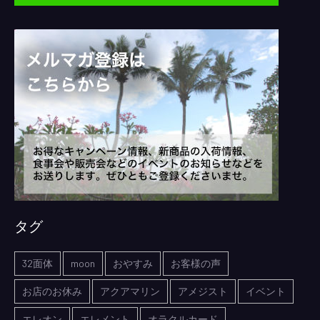
タグ
32面体
moon
おやすみ
お客様の声
お店のお休み
アクアマリン
アメジスト
イベント
エレオン
エレメント
オラクルカード