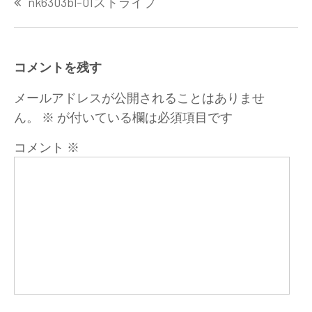
nk6303bl-01ストライプ
稿
ナ
ビ
ゲ
コメントを残す
ー
シ
メールアドレスが公開されることはありませ
ョ
ん。
※
が付いている欄は必須項目です
ン
コメント
※