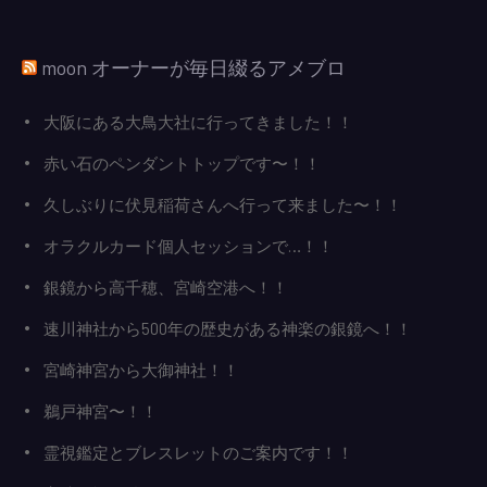
moon オーナーが毎日綴るアメブロ
大阪にある大鳥大社に行ってきました！！
赤い石のペンダントトップです〜！！
久しぶりに伏見稲荷さんへ行って来ました〜！！
オラクルカード個人セッションで…！！
銀鏡から高千穂、宮崎空港へ！！
速川神社から500年の歴史がある神楽の銀鏡へ！！
宮崎神宮から大御神社！！
鵜戸神宮〜！！
霊視鑑定とブレスレットのご案内です！！