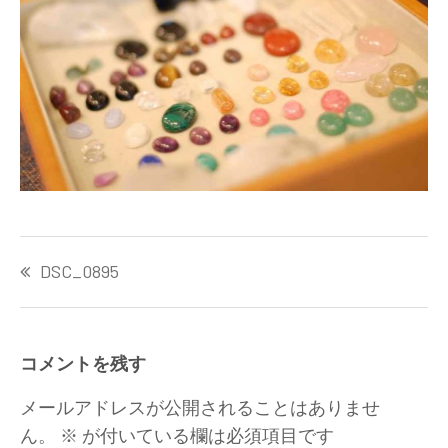
投
DSC_0895
稿
ナ
ビ
ゲ
コメントを残す
ー
シ
メールアドレスが公開されることはありませ
ョ
ん。
※
が付いている欄は必須項目です