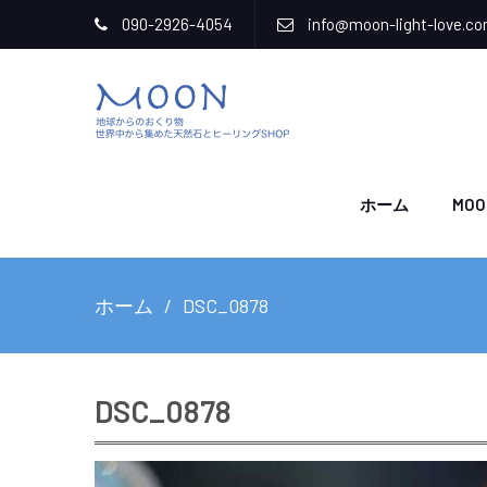
090-2926-4054
info@moon-light-love.c
ホーム
MOO
ホーム
DSC_0878
DSC_0878