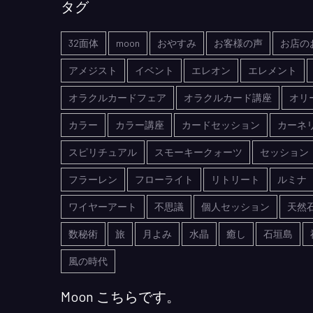
タグ
32面体
moon
おやすみ
お客様の声
お店の
アメジスト
イベント
エレオン
エレメント
オラクルカードフェア
オラクルカード講座
オリ
カラー
カラー講座
カードセッション
カーネ
スピリチュアル
スモーキークォーツ
セッション
フラーレン
フローライト
リトリート
ルミナ
ワイヤーアート
不思議
個人セッション
天然
数秘術
旅
月よみ
水晶
癒し
石垣島
風の時代
Moon こちらです。