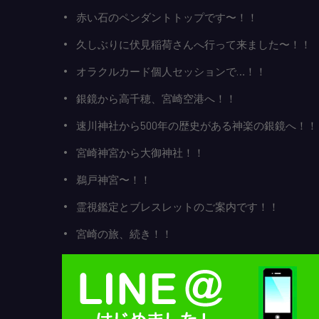
赤い石のペンダントトップです〜！！
久しぶりに伏見稲荷さんへ行って来ました〜！！
オラクルカード個人セッションで…！！
銀鏡から高千穂、宮崎空港へ！！
速川神社から500年の歴史がある神楽の銀鏡へ！！
宮崎神宮から大御神社！！
鵜戸神宮〜！！
霊視鑑定とブレスレットのご案内です！！
宮崎の旅、続き！！