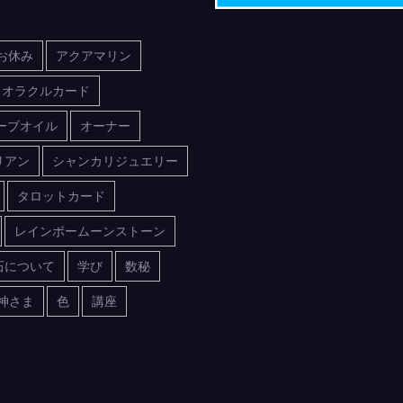
お休み
アクアマリン
オラクルカード
ーブオイル
オーナー
リアン
シャンカリジュエリー
タロットカード
レインボームーンストーン
石について
学び
数秘
神さま
色
講座