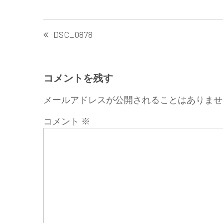
投
DSC_0878
稿
ナ
ビ
ゲ
コメントを残す
ー
メールアドレスが公開されることはありませ
シ
ョ
コメント
※
ン