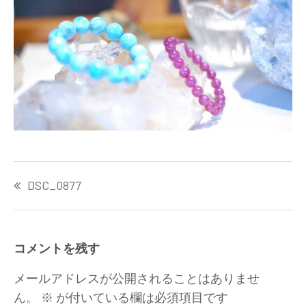
投
DSC_0877
稿
ナ
ビ
ゲ
コメントを残す
ー
シ
メールアドレスが公開されることはありませ
ョ
ん。
※
が付いている欄は必須項目です