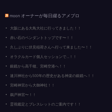
moon オーナーが毎日綴るアメブロ
大阪にある大鳥大社に行ってきました！！
赤い石のペンダントトップです〜！！
久しぶりに伏見稲荷さんへ行って来ました〜！！
オラクルカード個人セッションで…！！
銀鏡から高千穂、宮崎空港へ！！
速川神社から500年の歴史がある神楽の銀鏡へ！！
宮崎神宮から大御神社！！
鵜戸神宮〜！！
霊視鑑定とブレスレットのご案内です！！