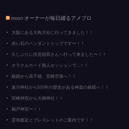
moon オーナーが毎日綴るアメブロ
大阪にある大鳥大社に行ってきました！！
赤い石のペンダントトップです〜！！
久しぶりに伏見稲荷さんへ行って来ました〜！！
オラクルカード個人セッションで…！！
銀鏡から高千穂、宮崎空港へ！！
速川神社から500年の歴史がある神楽の銀鏡へ！！
宮崎神宮から大御神社！！
鵜戸神宮〜！！
霊視鑑定とブレスレットのご案内です！！