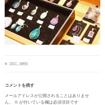
投
DSC_0855
稿
ナ
ビ
ゲ
コメントを残す
ー
シ
メールアドレスが公開されることはありませ
ョ
ん。
※
が付いている欄は必須項目です