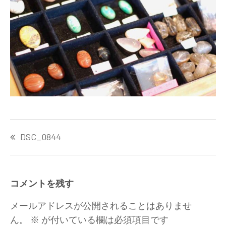
投
DSC_0844
稿
ナ
ビ
ゲ
コメントを残す
ー
シ
メールアドレスが公開されることはありませ
ョ
ん。
※
が付いている欄は必須項目です