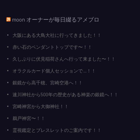
moon オーナーが毎日綴るアメブロ
大阪にある大鳥大社に行ってきました！！
赤い石のペンダントトップです〜！！
久しぶりに伏見稲荷さんへ行って来ました〜！！
オラクルカード個人セッションで…！！
銀鏡から高千穂、宮崎空港へ！！
速川神社から500年の歴史がある神楽の銀鏡へ！！
宮崎神宮から大御神社！！
鵜戸神宮〜！！
霊視鑑定とブレスレットのご案内です！！