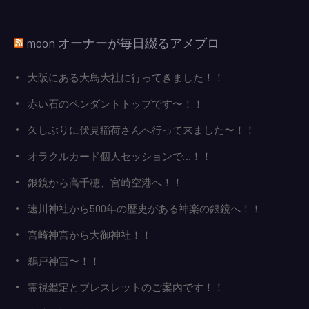
moon オーナーが毎日綴るアメブロ
大阪にある大鳥大社に行ってきました！！
赤い石のペンダントトップです〜！！
久しぶりに伏見稲荷さんへ行って来ました〜！！
オラクルカード個人セッションで…！！
銀鏡から高千穂、宮崎空港へ！！
速川神社から500年の歴史がある神楽の銀鏡へ！！
宮崎神宮から大御神社！！
鵜戸神宮〜！！
霊視鑑定とブレスレットのご案内です！！