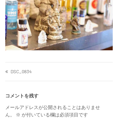
投
DSC_0834
稿
ナ
ビ
ゲ
コメントを残す
ー
シ
メールアドレスが公開されることはありませ
ョ
ん。
※
が付いている欄は必須項目です