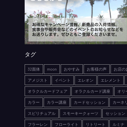
タグ
32面体
moon
おやすみ
お客様の声
お店の
アメジスト
イベント
エレオン
エレメント
オラクルカードフェア
オラクルカード講座
オリ
カラー
カラー講座
カードセッション
カーネ
スピリチュアル
スモーキークォーツ
セッション
フラーレン
フローライト
リトリート
ルミナ