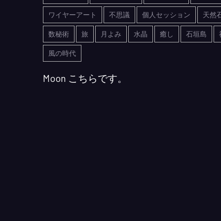
ワイヤーアート
不思議
個人セッション
天然
数秘術
旅
月よみ
水晶
癒し
石垣島
風の時代
Moon こちらです。