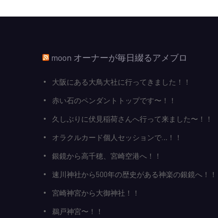
moon オーナーが毎日綴るアメブロ
大阪にある大鳥大社に行ってきました！！
赤い石のペンダントトップです〜！！
久しぶりに伏見稲荷さんへ行って来ました〜！！
オラクルカード個人セッションで…！！
銀鏡から高千穂、宮崎空港へ！！
速川神社から500年の歴史がある神楽の銀鏡へ！！
宮崎神宮から大御神社！！
鵜戸神宮〜！！