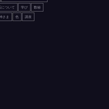
石について
学び
数秘
神さま
色
講座