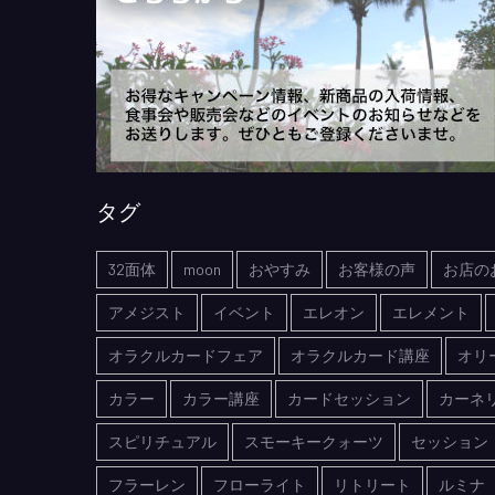
タグ
32面体
moon
おやすみ
お客様の声
お店の
アメジスト
イベント
エレオン
エレメント
オラクルカードフェア
オラクルカード講座
オリ
カラー
カラー講座
カードセッション
カーネ
スピリチュアル
スモーキークォーツ
セッション
フラーレン
フローライト
リトリート
ルミナ