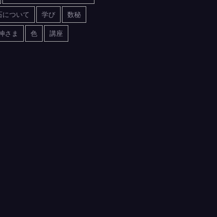
石について
学び
数秘
神さま
色
講座