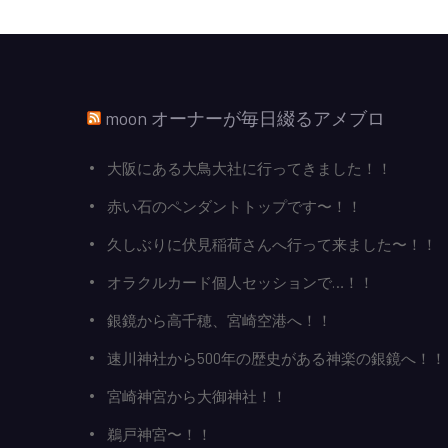
moon オーナーが毎日綴るアメブロ
大阪にある大鳥大社に行ってきました！！
赤い石のペンダントトップです〜！！
久しぶりに伏見稲荷さんへ行って来ました〜！！
オラクルカード個人セッションで…！！
銀鏡から高千穂、宮崎空港へ！！
速川神社から500年の歴史がある神楽の銀鏡へ！！
宮崎神宮から大御神社！！
鵜戸神宮〜！！