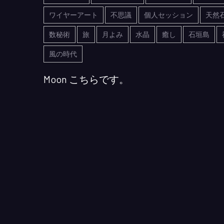
ワイヤーアート
不思議
個人セッション
天然
数秘術
旅
月よみ
水晶
癒し
石垣島
風の時代
Moon こちらです。