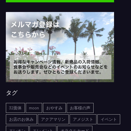
タグ
32面体
moon
おやすみ
お客様の声
お店のお休み
アクアマリン
アメジスト
イベント
エレオン
エレメント
オラクルカード