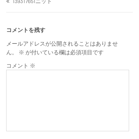
139317651ニット
稿
ナ
ビ
ゲ
コメントを残す
ー
シ
メールアドレスが公開されることはありませ
ョ
ん。
※
が付いている欄は必須項目です
ン
コメント
※