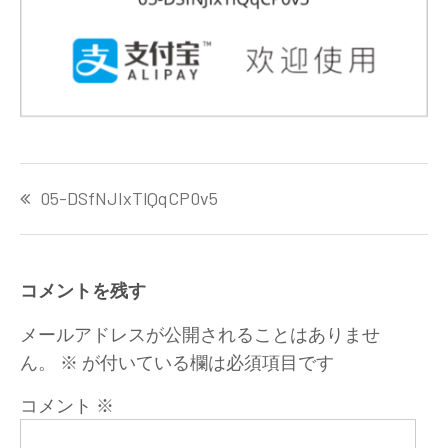
投
05-DSfNJIxTlQqCP0v5
稿
ナ
ビ
ゲ
コメントを残す
ー
シ
メールアドレスが公開されることはありませ
ョ
ん。
※
が付いている欄は必須項目です
ン
コメント
※