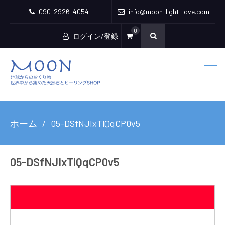
090-2926-4054
info@moon-light-love.com
0
ログイン/登録
ホーム
05-DSfNJIxTlQqCP0v5
05-DSfNJIxTlQqCP0v5