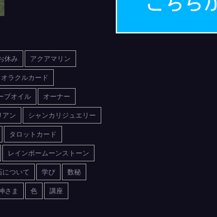
お休み
アクアマリン
オラクルカード
ーブオイル
オーナー
リアン
シャンカリジュエリー
タロットカード
レインボームーンストーン
石について
学び
数秘
神さま
色
講座