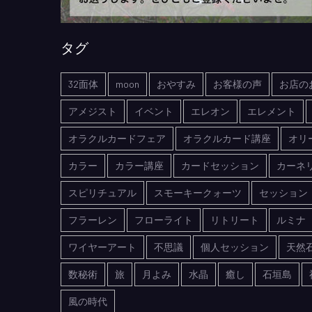
タグ
32面体
moon
おやすみ
お客様の声
お店の
アメジスト
イベント
エレオン
エレメント
オラクルカードフェア
オラクルカード講座
オリ
カラー
カラー講座
カードセッション
カーネ
スピリチュアル
スモーキークォーツ
セッション
フラーレン
フローライト
リトリート
ルミナ
ワイヤーアート
不思議
個人セッション
天然
数秘術
旅
月よみ
水晶
癒し
石垣島
風の時代