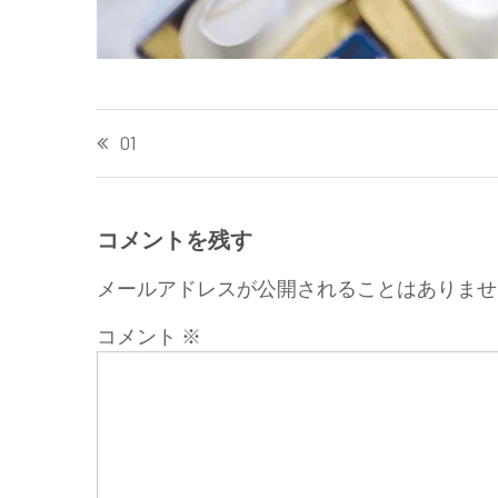
投
01
稿
ナ
ビ
ゲ
コメントを残す
ー
メールアドレスが公開されることはありませ
シ
ョ
コメント
※
ン