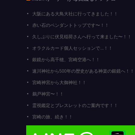
大阪にある大鳥大社に行ってきました！！
赤い石のペンダントトップです〜！！
久しぶりに伏見稲荷さんへ行って来ました〜！！
オラクルカード個人セッションで…！！
銀鏡から高千穂、宮崎空港へ！！
速川神社から500年の歴史がある神楽の銀鏡へ！！
宮崎神宮から大御神社！！
鵜戸神宮〜！！
霊視鑑定とブレスレットのご案内です！！
宮崎の旅、続き！！