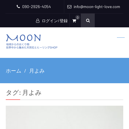
090-2926-4054
info@moon-light-love.com
0
ログイン/登録
ホーム
月よみ
タグ:
月よみ