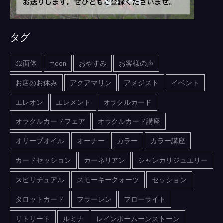
タグ
32面体
moon
おやすみ
お客様の声
お店のお休み
アクアマリン
アメジスト
イベント
エレオン
エレメント
オラクルカード
オラクルカードフェア
オラクルカード講座
オリーブオイル
オーナー
カラー
カラー講座
カードセッション
カーネリアン
シャンカリジュエリー
スピリチュアル
スモーキークォーツ
セッション
タロットカード
フラーレン
フローライト
リトリート
ルミナ
レインボームーンストーン