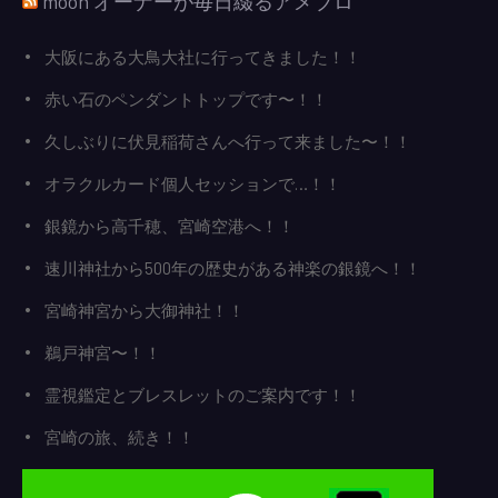
moon オーナーが毎日綴るアメブロ
大阪にある大鳥大社に行ってきました！！
赤い石のペンダントトップです〜！！
久しぶりに伏見稲荷さんへ行って来ました〜！！
オラクルカード個人セッションで…！！
銀鏡から高千穂、宮崎空港へ！！
速川神社から500年の歴史がある神楽の銀鏡へ！！
宮崎神宮から大御神社！！
鵜戸神宮〜！！
霊視鑑定とブレスレットのご案内です！！
宮崎の旅、続き！！