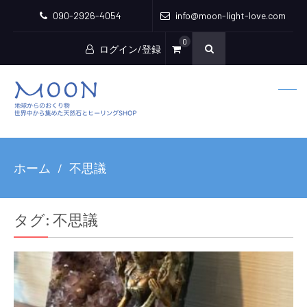
090-2926-4054
info@moon-light-love.com
0
ログイン/登録
ホーム
不思議
タグ:
不思議