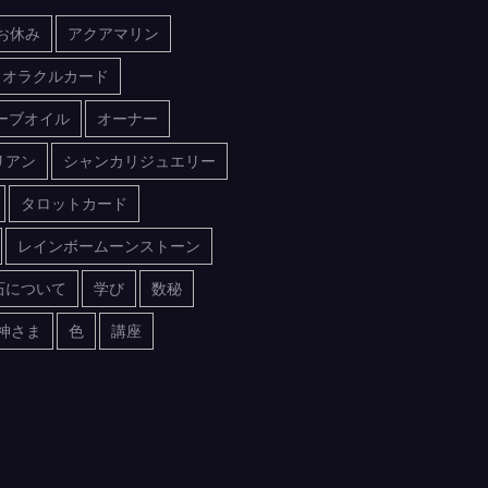
お休み
アクアマリン
オラクルカード
ーブオイル
オーナー
リアン
シャンカリジュエリー
タロットカード
レインボームーンストーン
石について
学び
数秘
神さま
色
講座