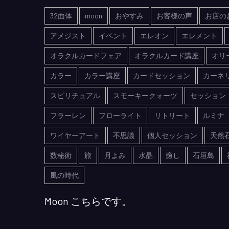
32面体
moon
おやすみ
お客様の声
お店の
アメジスト
イベント
エレオン
エレメント
オラクルカードフェア
オラクルカード講座
オリ
カラー
カラー講座
カードセッション
カーネ
スピリチュアル
スモーキークォーツ
セッション
フラーレン
フローライト
リトリート
ルミナ
ワイヤーアート
不思議
個人セッション
天然
数秘術
旅
月よみ
水晶
癒し
石垣島
風の時代
Moon こちらです。