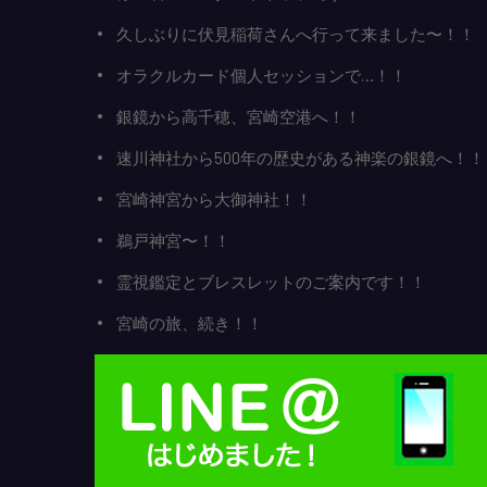
久しぶりに伏見稲荷さんへ行って来ました〜！！
オラクルカード個人セッションで…！！
銀鏡から高千穂、宮崎空港へ！！
速川神社から500年の歴史がある神楽の銀鏡へ！！
宮崎神宮から大御神社！！
鵜戸神宮〜！！
霊視鑑定とブレスレットのご案内です！！
宮崎の旅、続き！！