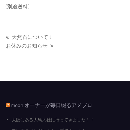
(別途送料)
投
天然石について!!
稿
ナ
お休みのお知らせ
ビ
ゲ
ー
シ
ョ
ン
moon オーナーが毎日綴るアメブロ
大阪にある大鳥大社に行ってきました！！