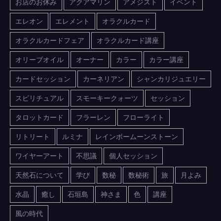
お店のお休み
アクアマリン
アメジスト
イベント
エレオン
エレメント
オラクルカード
オラクルカードフェア
オラクルカード講座
オリーブオイル
オーナー
カラー
カラー講座
カードセッション
カーネリアン
シャンカリジュエリー
スピリチュアル
スモーキークォーツ
セッション
タロットカード
フラーレン
フローライト
リトリート
ルミナ
レインボームーンストーン
ワイヤーアート
不思議
個人セッション
天然石について
学び
数秘
数秘術
旅
月よみ
水晶
癒し
石垣島
神さま
色
講座
風の時代