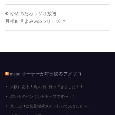
投
ゆめのたねラジオ放送
稿
ナ
月相18.月よみwebシリーズ
ビ
ゲ
ー
シ
ョ
ン
moon オーナーが毎日綴るアメブロ
大阪にある大鳥大社に行ってきました！！
赤い石のペンダントトップです〜！！
久しぶりに伏見稲荷さんへ行って来ました〜！！