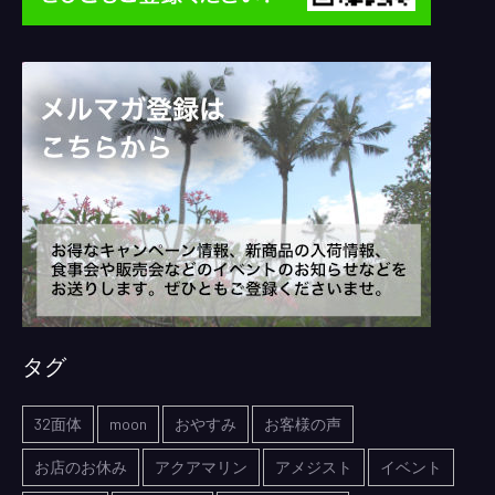
タグ
32面体
moon
おやすみ
お客様の声
お店のお休み
アクアマリン
アメジスト
イベント