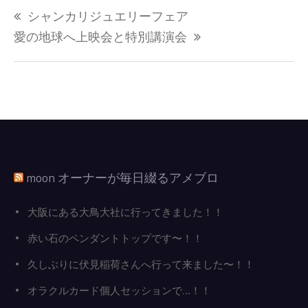
投
シャンカリジュエリーフェア
稿
ナ
愛の地球へ上映会と特別講演会
ビ
ゲ
ー
シ
ョ
ン
moon オーナーが毎日綴るアメブロ
大阪にある大鳥大社に行ってきました！！
赤い石のペンダントトップです〜！！
久しぶりに伏見稲荷さんへ行って来ました〜！！
オラクルカード個人セッションで…！！