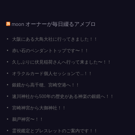
ョ
ン
moon オーナーが毎日綴るアメブロ
大阪にある大鳥大社に行ってきました！！
赤い石のペンダントトップです〜！！
久しぶりに伏見稲荷さんへ行って来ました〜！！
オラクルカード個人セッションで…！！
銀鏡から高千穂、宮崎空港へ！！
速川神社から500年の歴史がある神楽の銀鏡へ！！
宮崎神宮から大御神社！！
鵜戸神宮〜！！
霊視鑑定とブレスレットのご案内です！！