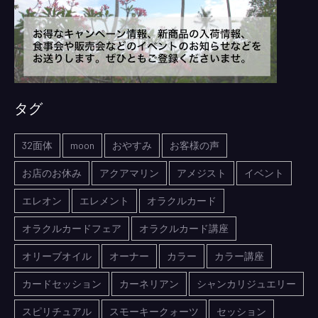
タグ
32面体
moon
おやすみ
お客様の声
お店のお休み
アクアマリン
アメジスト
イベント
エレオン
エレメント
オラクルカード
オラクルカードフェア
オラクルカード講座
オリーブオイル
オーナー
カラー
カラー講座
カードセッション
カーネリアン
シャンカリジュエリー
スピリチュアル
スモーキークォーツ
セッション