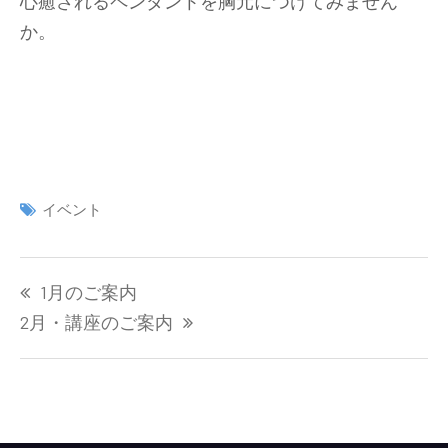
心癒されるペンダントを胸元につけてみません
か。
イベント
投
1月のご案内
稿
ナ
2月・講座のご案内
ビ
ゲ
ー
シ