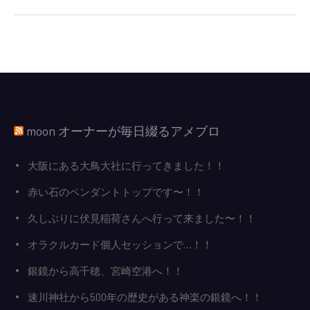
ビ
ゲ
ー
シ
ョ
ン
moon オーナーが毎日綴るアメブロ
大阪にある大鳥大社に行ってきました！！
赤い石のペンダントトップです〜！！
久しぶりに伏見稲荷さんへ行って来ました〜！！
オラクルカード個人セッションで…！！
銀鏡から高千穂、宮崎空港へ！！
速川神社から500年の歴史がある神楽の銀鏡へ！！