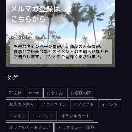
タグ
32面体
moon
おやすみ
お客様の声
お店のお休み
アクアマリン
アメジスト
イベント
エレオン
エレメント
オラクルカード
オラクルカードフェア
オラクルカード講座