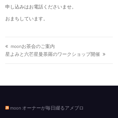
申し込みはお電話くださいませ。
おまちしています。
投
moonお茶会のご案内
稿
ナ
星よみと六芒星曼荼羅のワークショップ開催
ビ
ゲ
ー
シ
ョ
ン
moon オーナーが毎日綴るアメブロ