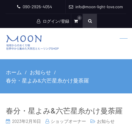
090-2926-4054
info@moon-light-love.com
0
ログイン/登録
ホーム
お知らせ
春分・星よみ&六芒星糸かけ曼荼羅
春分・星よみ&六芒星糸かけ曼荼羅
2023年2月16日
ショップオーナー
お知らせ