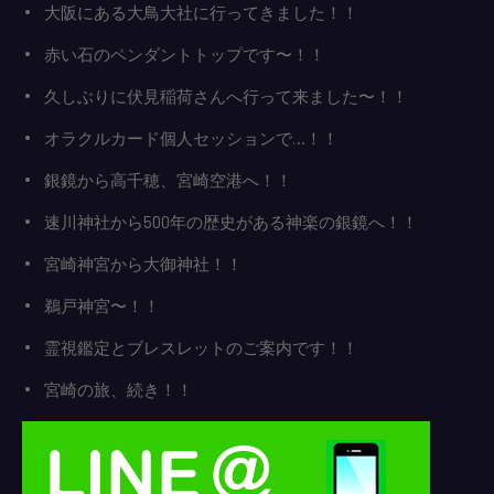
大阪にある大鳥大社に行ってきました！！
赤い石のペンダントトップです〜！！
久しぶりに伏見稲荷さんへ行って来ました〜！！
オラクルカード個人セッションで…！！
銀鏡から高千穂、宮崎空港へ！！
速川神社から500年の歴史がある神楽の銀鏡へ！！
宮崎神宮から大御神社！！
鵜戸神宮〜！！
霊視鑑定とブレスレットのご案内です！！
宮崎の旅、続き！！