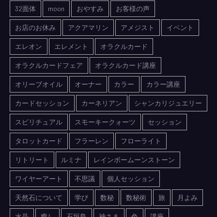
32面体
moon
おやすみ
お客様の声
お店のお休み
アクアマリン
アメジスト
イベント
エレオン
エレメント
オラクルカード
オラクルカードフェア
オラクルカード講座
オリーブオイル
オーナー
カラー
カラー講座
カードセッション
カーネリアン
シャンカリジュエリー
スピリチュアル
スモーキークォーツ
セッション
タロットカード
フラーレン
フローライト
リトリート
ルミナ
レインボームーンストーン
ワイヤーアート
不思議
個人セッション
天然石について
学び
数秘
数秘術
旅
月よみ
水晶
癒し
石垣島
神さま
色
講座