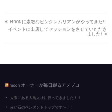
投
MOONに素敵なピンクレムリアンがやってきた!!
稿
ナ
イベントに出店してセッションをさせていただき
ました!
ビ
ゲ
ー
シ
ョ
ン
moon オーナーが毎日綴るアメブロ
大阪にある大鳥大社に行ってきました！！
赤い石のペンダントトップです〜！！