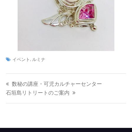
イベント
,
ルミナ
投
数秘の講座・可児カルチャーセンター
稿
ナ
石垣島リトリートのご案内
ビ
ゲ
ー
シ
ョ