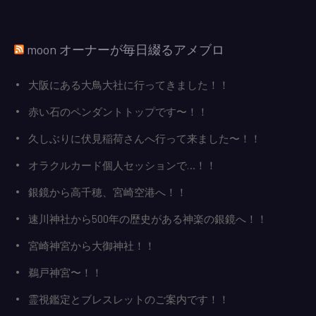
ン
moon オーナーが毎日綴るアメブロ
大阪にある大鳥大社に行ってきました！！
赤い石のペンダントトップです〜！！
久しぶりに伏見稲荷さんへ行って来ました〜！！
オラクルカード個人セッションで…！！
銀鏡から高千穂、宮崎空港へ！！
速川神社から500年の歴史がある神楽の銀鏡へ！！
宮崎神宮から大御神社！！
鵜戸神宮〜！！
霊視鑑定とブレスレットのご案内です！！