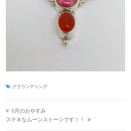
グラウンディング
投
5月のおやすみ
稿
ナ
ステキなムーンストーンです！！
ビ