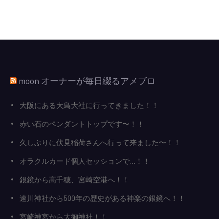
ゲ
ー
シ
ョ
ン
moon オーナーが毎日綴るアメブロ
大阪にある大鳥大社に行ってきました！！
赤い石のペンダントトップです〜！！
久しぶりに伏見稲荷さんへ行って来ました〜！！
オラクルカード個人セッションで…！！
銀鏡から高千穂、宮崎空港へ！！
速川神社から500年の歴史がある神楽の銀鏡へ！！
宮崎神宮から大御神社！！