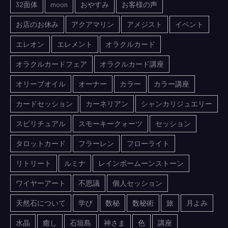
32面体
moon
おやすみ
お客様の声
お店のお休み
アクアマリン
アメジスト
イベント
エレオン
エレメント
オラクルカード
オラクルカードフェア
オラクルカード講座
オリーブオイル
オーナー
カラー
カラー講座
カードセッション
カーネリアン
シャンカリジュエリー
スピリチュアル
スモーキークォーツ
セッション
タロットカード
フラーレン
フローライト
リトリート
ルミナ
レインボームーンストーン
ワイヤーアート
不思議
個人セッション
天然石について
学び
数秘
数秘術
旅
月よみ
水晶
癒し
石垣島
神さま
色
講座