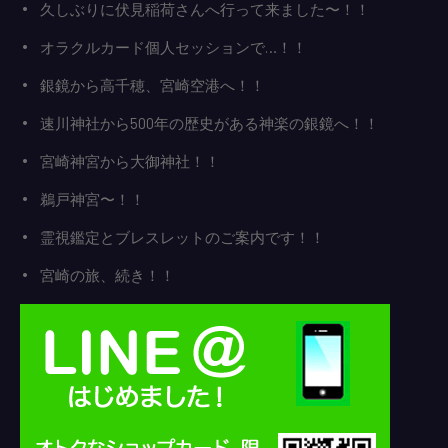
久しぶりに伏見稲荷さんへ行って来ました〜！！
オラクルカード個人セッションで…！！
銀鏡から高千穂、宮崎空港へ！！
速川神社から500年の歴史がある神楽の銀鏡へ！！
宮崎神宮から大御神社！！
鵜戸神宮〜！！
霊視鑑定とブレスレットのご案内です！！
宮崎の旅、続き！！