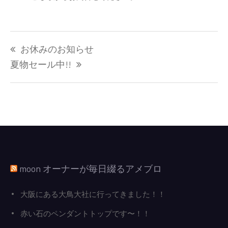
投
お休みのお知らせ
稿
ナ
夏物セール中!!
ビ
ゲ
ー
シ
ョ
ン
moon オーナーが毎日綴るアメブロ
大阪にある大鳥大社に行ってきました！！
赤い石のペンダントトップです〜！！