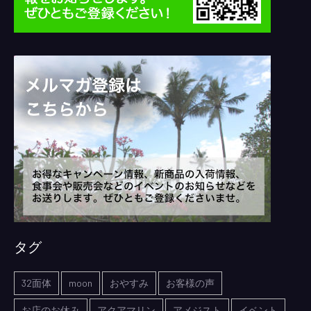
タグ
32面体
moon
おやすみ
お客様の声
お店のお休み
アクアマリン
アメジスト
イベント