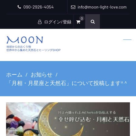
090-2926-4054
info@moon-light-love.com
0
ログイン/登録
ホーム
お知らせ
「月相・月星座と天然石」について投稿します^ ^