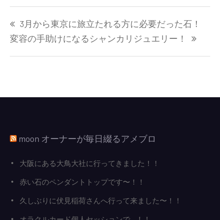
投
3月から東京に旅立たれる方に必要だった石！
稿
ナ
変容の手助けになるシャンカリジュエリー！
ビ
ゲ
ー
シ
ョ
ン
moon オーナーが毎日綴るアメブロ
大阪にある大鳥大社に行ってきました！！
赤い石のペンダントトップです〜！！
久しぶりに伏見稲荷さんへ行って来ました〜！！
オラクルカード個人セッションで…！！